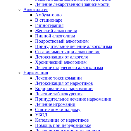
Лечение лекарственной зависимости
Алкоголизм
Амбулаторно
В стационаре
Гипнотерапия
Женский алкоголизм
Пивной алкоголизм
Подростковый алкоголизм
Принудительное лечение алкоголизма
Созависимость при алкоголизме
Детоксикация от алкоголя
Хронический алкоголизм
Лечение старческого алкоголизма
Наркомания
Лечение токсикомании
Детоксикация от наркотиков
Кодирование от наркомании
Лечение табакокурения
Принудительное лечение наркомании
Лечение игромании
Снятие ломки на дому
УБОД
Капельница от наркотиков
Помощь при передозировке
Лечение зависимости от лирики