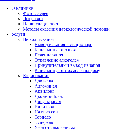
О клинике
Фотогалерея
Лицензии
Наши специалисты
Методы оказания наркологической помощи
Услуги
Вывод из запоя
Вывод из запоя в стационаре
Капельница от запоя
Лечение запоя
Отравление алкоголем
Принудительный вывод из запоя
Капельница от похмелья на дому
Кодирование
Довженко
Алгоминал
Аквилонг
Двойной Блок
Дисульфирам
Вивитрол
Налтрексон
Торпедо
Эспераль
Укол от алкоголизма