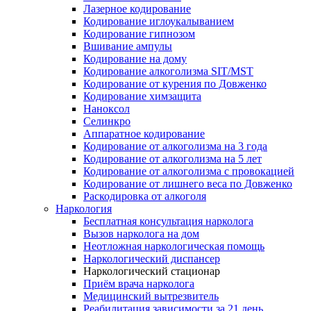
Лазерное кодирование
Кодирование иглоукалыванием
Кодирование гипнозом
Вшивание ампулы
Кодирование на дому
Кодирование алкоголизма SIT/MST
Кодирование от курения по Довженко
Кодирование химзащита
Наноксол
Селинкро
Аппаратное кодирование
Кодирование от алкоголизма на 3 года
Кодирование от алкоголизма на 5 лет
Кодирование от алкоголизма с провокацией
Кодирование от лишнего веса по Довженко
Раскодировка от алкоголя
Наркология
Бесплатная консультация нарколога
Вызов нарколога на дом
Неотложная наркологическая помощь
Наркологический диспансер
Наркологический стационар
Приём врача нарколога
Медицинский вытрезвитель
Реабилитация зависимости за 21 день