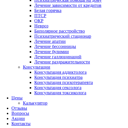
Психиатрическая помощь на дому
Лечение зависимости от кредитов
Белая горячка
ПТСР
ОКР
Невроз
Биполярное расстройство
Психиатрический стационар
Лечение апатии
Лечение бессонницы
Лечение булимии
Лечение галлюцинаций
Лечение раздражительности
Консультации
Консультация аддиктолога
Консультация психиатра
Консультация психотерапевта
Консультация сексолога
Консультация токсиколога
Цены
Калькулятор
Отзывы
Вопросы
Акции
Контакты