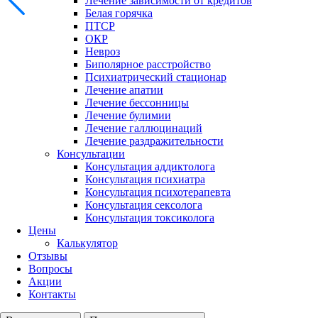
Лечение зависимости от кредитов
Белая горячка
ПТСР
ОКР
Невроз
Биполярное расстройство
Психиатрический стационар
Лечение апатии
Лечение бессонницы
Лечение булимии
Лечение галлюцинаций
Лечение раздражительности
Консультации
Консультация аддиктолога
Консультация психиатра
Консультация психотерапевта
Консультация сексолога
Консультация токсиколога
Цены
Калькулятор
Отзывы
Вопросы
Акции
Контакты