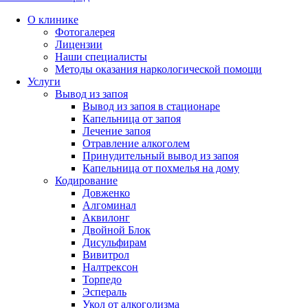
О клинике
Фотогалерея
Лицензии
Наши специалисты
Методы оказания наркологической помощи
Услуги
Вывод из запоя
Вывод из запоя в стационаре
Капельница от запоя
Лечение запоя
Отравление алкоголем
Принудительный вывод из запоя
Капельница от похмелья на дому
Кодирование
Довженко
Алгоминал
Аквилонг
Двойной Блок
Дисульфирам
Вивитрол
Налтрексон
Торпедо
Эспераль
Укол от алкоголизма