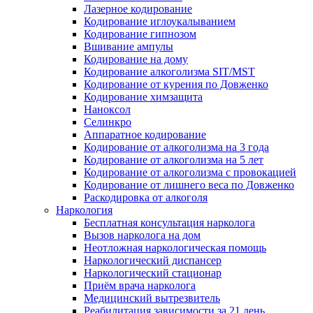
Лазерное кодирование
Кодирование иглоукалыванием
Кодирование гипнозом
Вшивание ампулы
Кодирование на дому
Кодирование алкоголизма SIT/MST
Кодирование от курения по Довженко
Кодирование химзащита
Наноксол
Селинкро
Аппаратное кодирование
Кодирование от алкоголизма на 3 года
Кодирование от алкоголизма на 5 лет
Кодирование от алкоголизма с провокацией
Кодирование от лишнего веса по Довженко
Раскодировка от алкоголя
Наркология
Бесплатная консультация нарколога
Вызов нарколога на дом
Неотложная наркологическая помощь
Наркологический диспансер
Наркологический стационар
Приём врача нарколога
Медицинский вытрезвитель
Реабилитация зависимости за 21 день