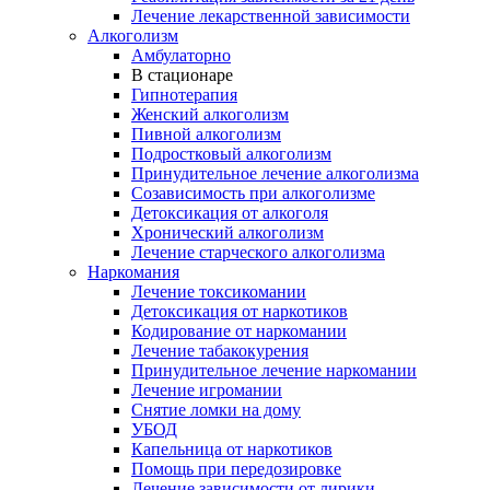
Лечение лекарственной зависимости
Алкоголизм
Амбулаторно
В стационаре
Гипнотерапия
Женский алкоголизм
Пивной алкоголизм
Подростковый алкоголизм
Принудительное лечение алкоголизма
Созависимость при алкоголизме
Детоксикация от алкоголя
Хронический алкоголизм
Лечение старческого алкоголизма
Наркомания
Лечение токсикомании
Детоксикация от наркотиков
Кодирование от наркомании
Лечение табакокурения
Принудительное лечение наркомании
Лечение игромании
Снятие ломки на дому
УБОД
Капельница от наркотиков
Помощь при передозировке
Лечение зависимости от лирики