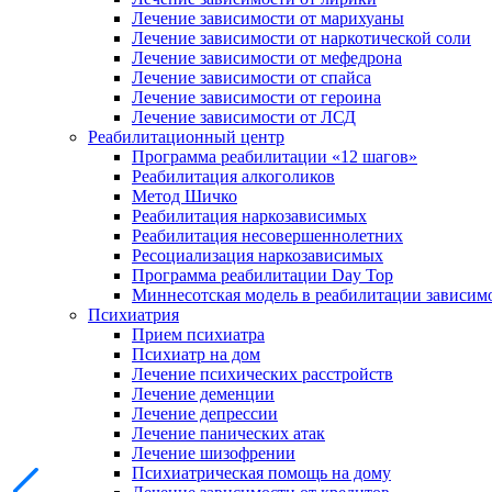
Лечение зависимости от марихуаны
Лечение зависимости от наркотической соли
Лечение зависимости от мефедрона
Лечение зависимости от спайса
Лечение зависимости от героина
Лечение зависимости от ЛСД
Реабилитационный центр
Программа реабилитации «12 шагов»
Реабилитация алкоголиков
Метод Шичко
Реабилитация наркозависимых
Реабилитация несовершеннолетних
Ресоциализация наркозависимых
Программа реабилитации Day Top
Миннесотская модель в реабилитации зависим
Психиатрия
Прием психиатра
Психиатр на дом
Лечение психических расстройств
Лечение деменции
Лечение депрессии
Лечение панических атак
Лечение шизофрении
Психиатрическая помощь на дому