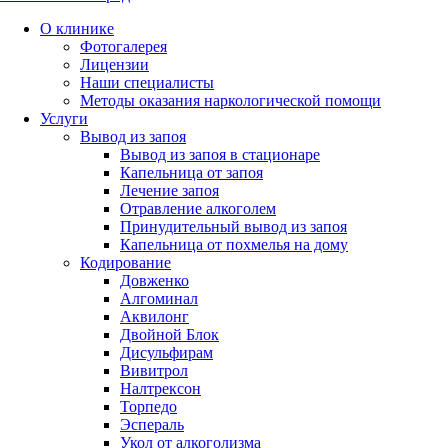
О клинике
Фотогалерея
Лицензии
Наши специалисты
Методы оказания наркологической помощи
Услуги
Вывод из запоя
Вывод из запоя в стационаре
Капельница от запоя
Лечение запоя
Отравление алкоголем
Принудительный вывод из запоя
Капельница от похмелья на дому
Кодирование
Довженко
Алгоминал
Аквилонг
Двойной Блок
Дисульфирам
Вивитрол
Налтрексон
Торпедо
Эспераль
Укол от алкоголизма