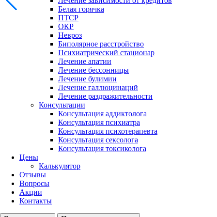
Лечение зависимости от кредитов
Белая горячка
ПТСР
ОКР
Невроз
Биполярное расстройство
Психиатрический стационар
Лечение апатии
Лечение бессонницы
Лечение булимии
Лечение галлюцинаций
Лечение раздражительности
Консультации
Консультация аддиктолога
Консультация психиатра
Консультация психотерапевта
Консультация сексолога
Консультация токсиколога
Цены
Калькулятор
Отзывы
Вопросы
Акции
Контакты