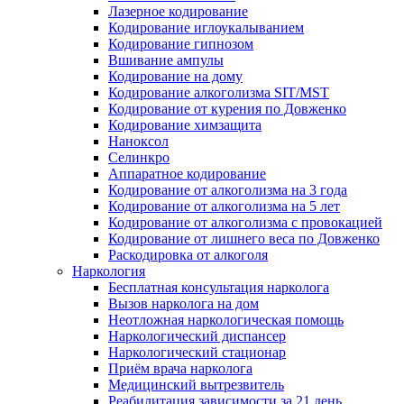
Лазерное кодирование
Кодирование иглоукалыванием
Кодирование гипнозом
Вшивание ампулы
Кодирование на дому
Кодирование алкоголизма SIT/MST
Кодирование от курения по Довженко
Кодирование химзащита
Наноксол
Селинкро
Аппаратное кодирование
Кодирование от алкоголизма на 3 года
Кодирование от алкоголизма на 5 лет
Кодирование от алкоголизма с провокацией
Кодирование от лишнего веса по Довженко
Раскодировка от алкоголя
Наркология
Бесплатная консультация нарколога
Вызов нарколога на дом
Неотложная наркологическая помощь
Наркологический диспансер
Наркологический стационар
Приём врача нарколога
Медицинский вытрезвитель
Реабилитация зависимости за 21 день