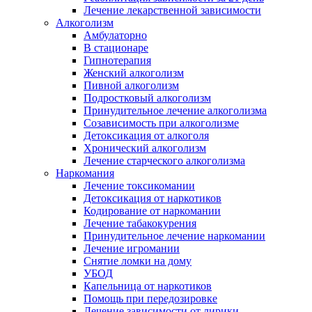
Лечение лекарственной зависимости
Алкоголизм
Амбулаторно
В стационаре
Гипнотерапия
Женский алкоголизм
Пивной алкоголизм
Подростковый алкоголизм
Принудительное лечение алкоголизма
Созависимость при алкоголизме
Детоксикация от алкоголя
Хронический алкоголизм
Лечение старческого алкоголизма
Наркомания
Лечение токсикомании
Детоксикация от наркотиков
Кодирование от наркомании
Лечение табакокурения
Принудительное лечение наркомании
Лечение игромании
Снятие ломки на дому
УБОД
Капельница от наркотиков
Помощь при передозировке
Лечение зависимости от лирики