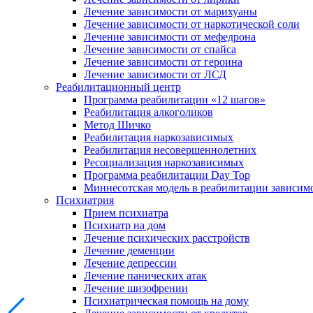
Лечение зависимости от марихуаны
Лечение зависимости от наркотической соли
Лечение зависимости от мефедрона
Лечение зависимости от спайса
Лечение зависимости от героина
Лечение зависимости от ЛСД
Реабилитационный центр
Программа реабилитации «12 шагов»
Реабилитация алкоголиков
Метод Шичко
Реабилитация наркозависимых
Реабилитация несовершеннолетних
Ресоциализация наркозависимых
Программа реабилитации Day Top
Миннесотская модель в реабилитации зависим
Психиатрия
Прием психиатра
Психиатр на дом
Лечение психических расстройств
Лечение деменции
Лечение депрессии
Лечение панических атак
Лечение шизофрении
Психиатрическая помощь на дому