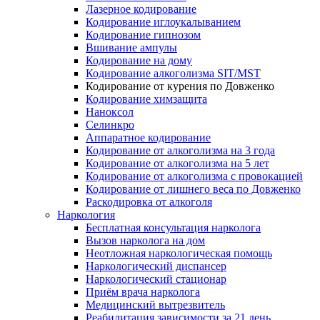
Лазерное кодирование
Кодирование иглоукалыванием
Кодирование гипнозом
Вшивание ампулы
Кодирование на дому
Кодирование алкоголизма SIT/MST
Кодирование от курения по Довженко
Кодирование химзащита
Наноксол
Селинкро
Аппаратное кодирование
Кодирование от алкоголизма на 3 года
Кодирование от алкоголизма на 5 лет
Кодирование от алкоголизма с провокацией
Кодирование от лишнего веса по Довженко
Раскодировка от алкоголя
Наркология
Бесплатная консультация нарколога
Вызов нарколога на дом
Неотложная наркологическая помощь
Наркологический диспансер
Наркологический стационар
Приём врача нарколога
Медицинский вытрезвитель
Реабилитация зависимости за 21 день