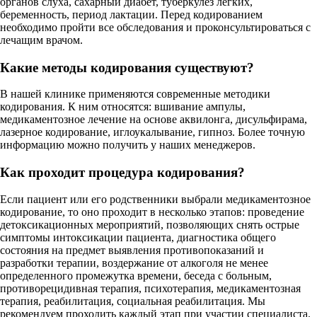
органов слуха, сахарный диабет, туберкулез легких,
беременность, период лактации. Перед кодированием
необходимо пройти все обследования и проконсультироваться с
лечащим врачом.
Какие методы кодирования существуют?
В нашей клинике применяются современные методики
кодирования. К ним относятся: вшивание ампулы,
медикаментозное лечение на основе аквилонга, дисульфирама,
лазерное кодирование, иглоукалывание, гипноз. Более точную
информацию можно получить у наших менеджеров.
Как проходит процедура кодирования?
Если пациент или его родственники выбрали медикаментозное
кодирование, то оно проходит в несколько этапов: проведение
детоксикационных мероприятий, позволяющих снять острые
симптомы интоксикации пациента, диагностика общего
состояния на предмет выявления противопоказаний и
разработки терапии, воздержание от алкоголя не менее
определенного промежутка времени, беседа с больным,
противорецидивная терапия, психотерапия, медикаментозная
терапия, реабилитация, социальная реабилитация. Мы
рекомендуем проходить каждый этап при участии специалиста.