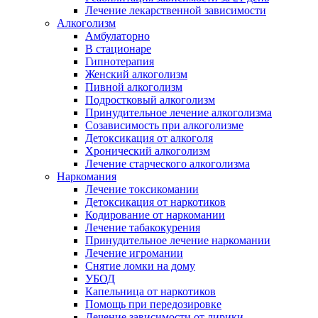
Лечение лекарственной зависимости
Алкоголизм
Амбулаторно
В стационаре
Гипнотерапия
Женский алкоголизм
Пивной алкоголизм
Подростковый алкоголизм
Принудительное лечение алкоголизма
Созависимость при алкоголизме
Детоксикация от алкоголя
Хронический алкоголизм
Лечение старческого алкоголизма
Наркомания
Лечение токсикомании
Детоксикация от наркотиков
Кодирование от наркомании
Лечение табакокурения
Принудительное лечение наркомании
Лечение игромании
Снятие ломки на дому
УБОД
Капельница от наркотиков
Помощь при передозировке
Лечение зависимости от лирики