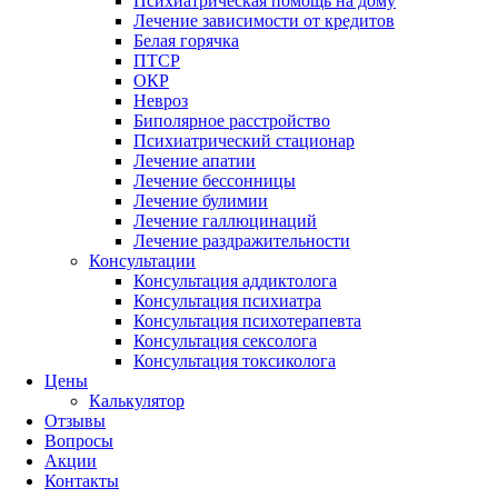
Психиатрическая помощь на дому
Лечение зависимости от кредитов
Белая горячка
ПТСР
ОКР
Невроз
Биполярное расстройство
Психиатрический стационар
Лечение апатии
Лечение бессонницы
Лечение булимии
Лечение галлюцинаций
Лечение раздражительности
Консультации
Консультация аддиктолога
Консультация психиатра
Консультация психотерапевта
Консультация сексолога
Консультация токсиколога
Цены
Калькулятор
Отзывы
Вопросы
Акции
Контакты