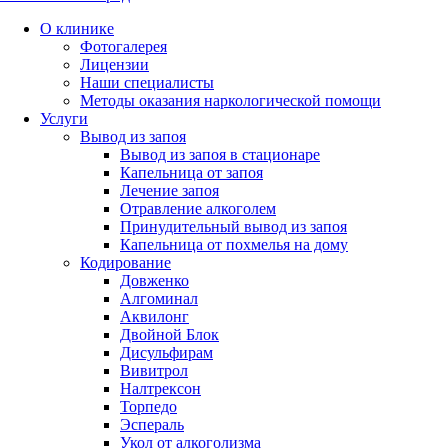
О клинике
Фотогалерея
Лицензии
Наши специалисты
Методы оказания наркологической помощи
Услуги
Вывод из запоя
Вывод из запоя в стационаре
Капельница от запоя
Лечение запоя
Отравление алкоголем
Принудительный вывод из запоя
Капельница от похмелья на дому
Кодирование
Довженко
Алгоминал
Аквилонг
Двойной Блок
Дисульфирам
Вивитрол
Налтрексон
Торпедо
Эспераль
Укол от алкоголизма