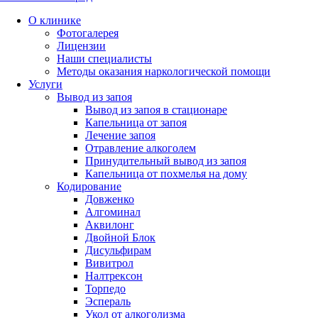
О клинике
Фотогалерея
Лицензии
Наши специалисты
Методы оказания наркологической помощи
Услуги
Вывод из запоя
Вывод из запоя в стационаре
Капельница от запоя
Лечение запоя
Отравление алкоголем
Принудительный вывод из запоя
Капельница от похмелья на дому
Кодирование
Довженко
Алгоминал
Аквилонг
Двойной Блок
Дисульфирам
Вивитрол
Налтрексон
Торпедо
Эспераль
Укол от алкоголизма