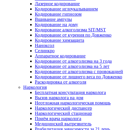
Лазерное кодирование
Кодирование иглоукалыванием
Кодирование гипнозом
Вшивание ампулы
Кодирование на дому
Кодирование алкоголизма SIT/MST
Кодирование от курения по Довженко
Кодирование химзащита
Наноксол
Селинкро
Аппаратное кодирование
Кодирование от алкоголизма на 3 года
Кодирование от алкоголизма на 5 лет
Кодирование от алкоголизма с провокацией
Кодирование от лишнего веса по Довженко
Раскодировка от алкоголя
Наркология
Бесплатная консультация нарколога
Вызов нарколога на дом
Неотложная наркологическая помощь
Наркологический диспансер
Наркологический стационар
Приём врача нарколога
Медицинский вытрезвитель
Реабилитация зависимости за 21 день