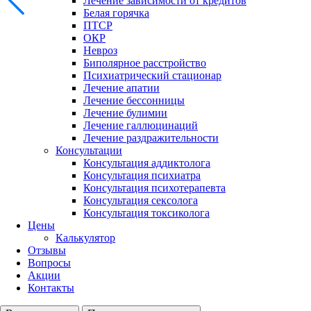
Лечение зависимости от кредитов
Белая горячка
ПТСР
ОКР
Невроз
Биполярное расстройство
Психиатрический стационар
Лечение апатии
Лечение бессонницы
Лечение булимии
Лечение галлюцинаций
Лечение раздражительности
Консультации
Консультация аддиктолога
Консультация психиатра
Консультация психотерапевта
Консультация сексолога
Консультация токсиколога
Цены
Калькулятор
Отзывы
Вопросы
Акции
Контакты