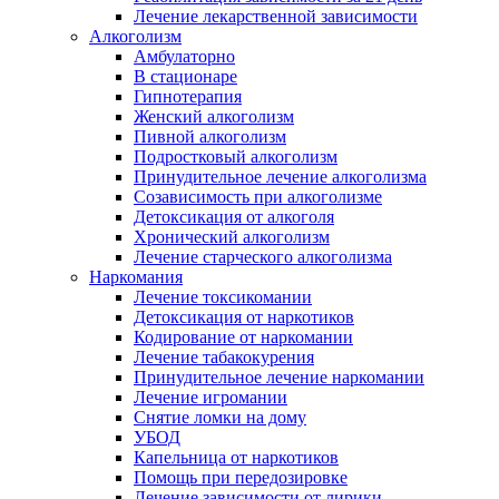
Лечение лекарственной зависимости
Алкоголизм
Амбулаторно
В стационаре
Гипнотерапия
Женский алкоголизм
Пивной алкоголизм
Подростковый алкоголизм
Принудительное лечение алкоголизма
Созависимость при алкоголизме
Детоксикация от алкоголя
Хронический алкоголизм
Лечение старческого алкоголизма
Наркомания
Лечение токсикомании
Детоксикация от наркотиков
Кодирование от наркомании
Лечение табакокурения
Принудительное лечение наркомании
Лечение игромании
Снятие ломки на дому
УБОД
Капельница от наркотиков
Помощь при передозировке
Лечение зависимости от лирики