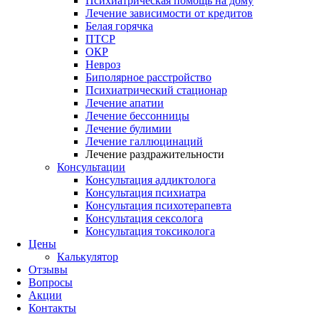
Психиатрическая помощь на дому
Лечение зависимости от кредитов
Белая горячка
ПТСР
ОКР
Невроз
Биполярное расстройство
Психиатрический стационар
Лечение апатии
Лечение бессонницы
Лечение булимии
Лечение галлюцинаций
Лечение раздражительности
Консультации
Консультация аддиктолога
Консультация психиатра
Консультация психотерапевта
Консультация сексолога
Консультация токсиколога
Цены
Калькулятор
Отзывы
Вопросы
Акции
Контакты