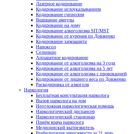
Лазерное кодирование
Кодирование иглоукалыванием
Кодирование гипнозом
Вшивание ампулы
Кодирование на дому
Кодирование алкоголизма SIT/MST
Кодирование от курения по Довженко
Кодирование химзащита
Наноксол
Селинкро
Аппаратное кодирование
Кодирование от алкоголизма на 3 года
Кодирование от алкоголизма на 5 лет
Кодирование от алкоголизма с провокацией
Кодирование от лишнего веса по Довженко
Раскодировка от алкоголя
Наркология
Бесплатная консультация нарколога
Вызов нарколога на дом
Неотложная наркологическая помощь
Наркологический диспансер
Наркологический стационар
Приём врача нарколога
Медицинский вытрезвитель
Реабилитация зависимости за 21 день