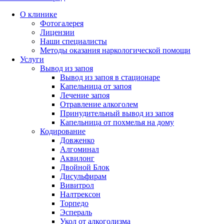
О клинике
Фотогалерея
Лицензии
Наши специалисты
Методы оказания наркологической помощи
Услуги
Вывод из запоя
Вывод из запоя в стационаре
Капельница от запоя
Лечение запоя
Отравление алкоголем
Принудительный вывод из запоя
Капельница от похмелья на дому
Кодирование
Довженко
Алгоминал
Аквилонг
Двойной Блок
Дисульфирам
Вивитрол
Налтрексон
Торпедо
Эспераль
Укол от алкоголизма