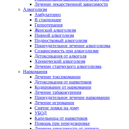
Лечение лекарственной зависимости
Алкоголизм
Амбулаторно
В стационаре
Гипнотерапия
Женский алкоголизм
Пивной алкоголизм
Подростковый алкоголизм
Принудительное лечение алкоголизма
Созависимость при алкоголизме
Детоксикация от алкоголя
Хронический алкоголизм
Лечение старческого алкоголизма
Наркомания
Лечение токсикомании
Детоксикация от наркотиков
Кодирование от наркомании
Лечение табакокурения
Принудительное лечение наркомании
Лечение игромании
Снятие ломки на дому
УБОД
Капельница от наркотиков
Помощь при передозировке
Лечение зависимости от лирики