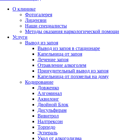
О клинике
Фотогалерея
Лицензии
Наши специалисты
Методы оказания наркологической помощи
Услуги
Вывод из запоя
Вывод из запоя в стационаре
Капельница от запоя
Лечение запоя
Отравление алкоголем
Принудительный вывод из запоя
Капельница от похмелья на дому
Кодирование
Довженко
Алгоминал
Аквилонг
Двойной Блок
Дисульфирам
Вивитрол
Налтрексон
Торпедо
Эспераль
Укол от алкоголизма