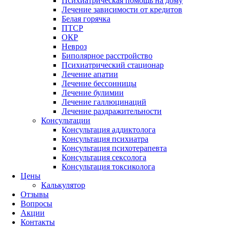
Психиатрическая помощь на дому
Лечение зависимости от кредитов
Белая горячка
ПТСР
ОКР
Невроз
Биполярное расстройство
Психиатрический стационар
Лечение апатии
Лечение бессонницы
Лечение булимии
Лечение галлюцинаций
Лечение раздражительности
Консультации
Консультация аддиктолога
Консультация психиатра
Консультация психотерапевта
Консультация сексолога
Консультация токсиколога
Цены
Калькулятор
Отзывы
Вопросы
Акции
Контакты