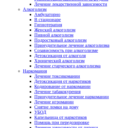
Лечение лекарственной зависимости
Алкоголизм
Амбулаторно
В стационаре
Гипнотерапия
Женский алкоголизм
Пивной алкоголизм
Подростковый алкоголизм
Принудительное лечение алкоголизма
Созависимость при алкоголизме
Детоксикация от алкоголя
Хронический алкоголизм
Лечение старческого алкоголизма
Наркомания
Лечение токсикомании
Детоксикация от наркотиков
Кодирование от наркомании
Лечение табакокурения
Принудительное лечение наркомании
Лечение игромании
Снятие ломки на дому
УБОД
Капельница от наркотиков
Помощь при передозировке
Лечение зависимости от лирики