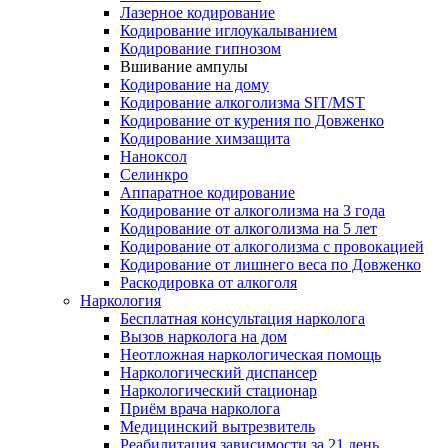
Лазерное кодирование
Кодирование иглоукалыванием
Кодирование гипнозом
Вшивание ампулы
Кодирование на дому
Кодирование алкоголизма SIT/MST
Кодирование от курения по Довженко
Кодирование химзащита
Наноксол
Селинкро
Аппаратное кодирование
Кодирование от алкоголизма на 3 года
Кодирование от алкоголизма на 5 лет
Кодирование от алкоголизма с провокацией
Кодирование от лишнего веса по Довженко
Раскодировка от алкоголя
Наркология
Бесплатная консультация нарколога
Вызов нарколога на дом
Неотложная наркологическая помощь
Наркологический диспансер
Наркологический стационар
Приём врача нарколога
Медицинский вытрезвитель
Реабилитация зависимости за 21 день